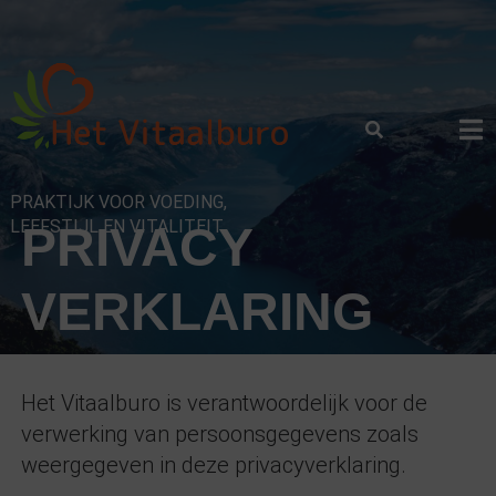
Skip
to
content
PRAKTIJK VOOR VOEDING,
LEEFSTIJL EN VITALITEIT
PRIVACY
VERKLARING
Het Vitaalburo is verantwoordelijk voor de
verwerking van persoonsgegevens zoals
weergegeven in deze privacyverklaring.